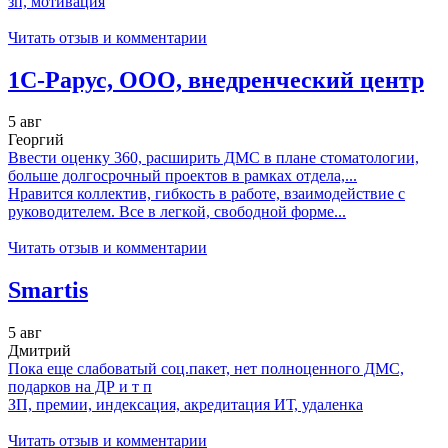
зп, мотивация
Читать отзыв и комментарии
1C-Рарус, ООО, внедренческий центр
5 авг
Георгий
Ввести оценку 360, расширить ДМС в плане стоматологии,
больше долгосрочный проектов в рамках отдела,...
Нравится коллектив, гибкость в работе, взаимодействие с
руководителем. Все в легкой, свободной форме...
Читать отзыв и комментарии
Smartis
5 авг
Дмитрий
Пока еще слабоватый соц.пакет, нет полноценного ДМС,
подарков на ДР и т п
ЗП, премии, индексация, акредитация ИТ, удаленка
Читать отзыв и комментарии