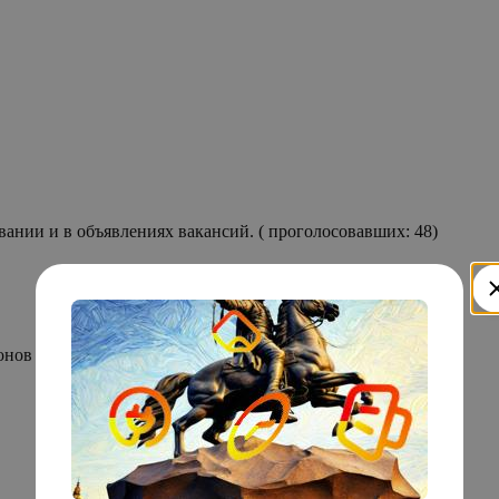
Реальная зарплата на -53.44% ниже, чем заявленная на собеседовании и в объявлениях вакансий. ( проголосовавших: 48)
онов оптики