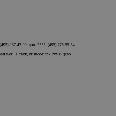
(495) 287-43-09, доп. 7555, (495) 775-55-54
Румянцево д (Румянцево), ст1 блок А - 137А павильон, 1 этаж, бизнес-парк Румянцево