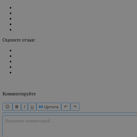
Оцените отзыв:
Комментируйте
😊
B
I
U
Цитата
↶
↷