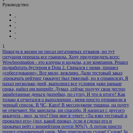
Руководство:
1
Никогда в жизни не писал негативных отзывов, но тут
ситуация перешла все границы. Хочу предупредить всех:
Wowboostnation - это клоуны и кидалы, а не компания. Решил
подработать бустером в Dota 2. Связался с ними, прошел
«собеседование». Все мило, вежливо. Дали тестовый заказ
-прокачать рейтинг (аккаунт был тяжелый, но я справился). Я
пахал несколько дней, выполнил все условия даже раньше
срока, набил им винрейт. Думал, сейчас получу свои честно
заработанные деньги (копейки, по сути). И что в итоге? Как
только я отчитался о выполнении - меня просто отправили в
черный список. В ЧС, Карл! В мессенджере тишина, на почту
не отвечают. Ни зарплаты, ни спасибо. Я написал с другого
аккаунта - мол, за что? Они мне в ответ: «Ты взял тестовый и
провалил его» (лол, какой провал, если я сделал его и
прокачал рейт с винрейтром почти 90%?). А потом просто
пошел откровенный цирк. Мне пригрозили судом! Судом! За