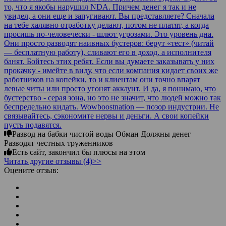
то, что я якобы нарушил NDA. Причем денег я так и не
увидел, а они еще и запугивают. Вы представляете? Сначала
на тебе халявно отработку делают, потом не платят, а когда
просишь по-человечески - шлют угрозами. Это уровень дна.
Они просто разводят наивных бустеров: берут «тест» (читай
— бесплатную работу), сливают его в доход, а исполнителя
банят. Бойтесь этих ребят. Если вы думаете заказывать у них
прокачку - имейте в виду, что если компания кидает своих же
работников на копейки, то и клиентам они точно впарят
левые читы или просто угонят аккаунт. И да, я понимаю, что
бустерство - серая зона, но это не значит, что людей можно так
беспредельно кидать. Wowboostnation — позор индустрии. Не
связывайтесь, сэкономите нервы и деньги. А свои копейки
пусть подавятся.
Развод на бабки чистой воды Обман Должны денег
Разводят честных труженников
Есть сайт, закончил бы плюсы на этом
Читать другие отзывы (4)>>
Оцените отзыв: