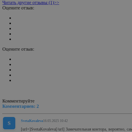
Читать другие отзывы (1)>>
Оцените отзыв:
Оцените отзыв:
Комментируйте
Комментариев:
2
SvetaKovaleva
16.05.2025 10:42
S
[url=]SvetaKovaleva[/url] Замечательная контора, вероятно, самый лучший коллектив из тех мест, что я работала раньше. Работа, конечно, не легкая, но кто говорил, что работать юристом легко и просто.