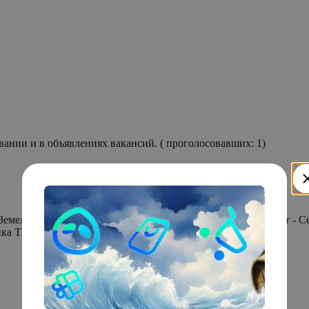
Реальная зарплата на -28.57% ниже, чем заявленная на собеседовании и в объявлениях вакансий. ( проголосовавших: 1)
ве: - Легализация самостроя - Земельный юрист - Жилищный юрист - Арбитражный
ика ТМ»