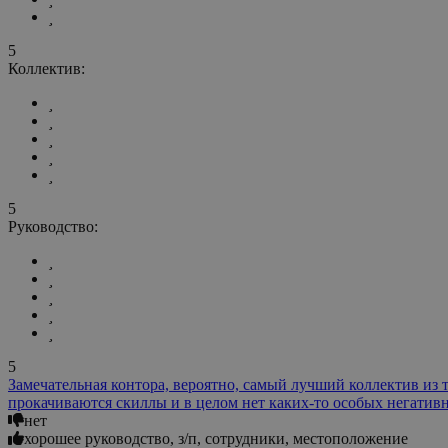
5
Коллектив:
5
Руководство:
5
Замечательная контора, вероятно, самый лучший коллектив из те
прокачиваются скиллы и в целом нет каких-то особых негативн
нет
хорошее руководство, з/п, сотрудники, местоположение