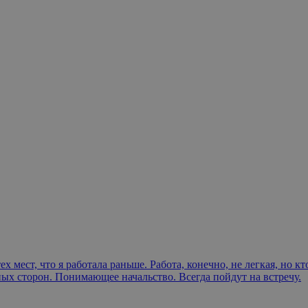
х мест, что я работала раньше. Работа, конечно, не легкая, но к
ых сторон. Понимающее начальство. Всегда пойдут на встречу.