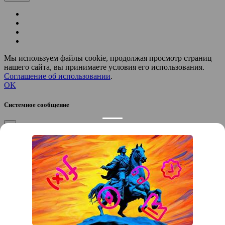
Мы используем файлы cookie, продолжая просмотр страниц
нашего сайта, вы принимаете условия его использования.
Соглашение об использовании
.
OK
Системное сообщение
×
Закрыть
Подтверждение компании
×
Если вы директор, руководитель или официальный
представитель компании “
”, вы можете привязать компанию к
своему аккаунту, чтобы получать уведомления и
редактировать контакты.