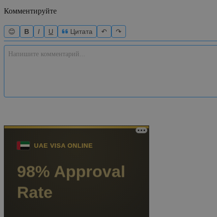
Комментируйте
😊
B
I
U
Цитата
↶
↷