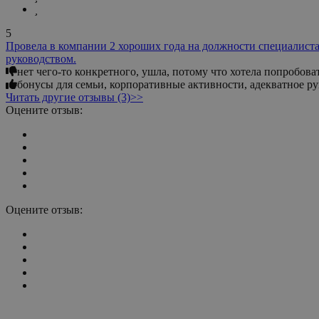
5
Провела в компании 2 хороших года на должности специалиста
руководством.
нет чего-то конкретного, ушла, потому что хотела попробоват
бонусы для семьи, корпоративные активности, адекватное р
Читать другие отзывы (3)>>
Оцените отзыв:
Оцените отзыв: