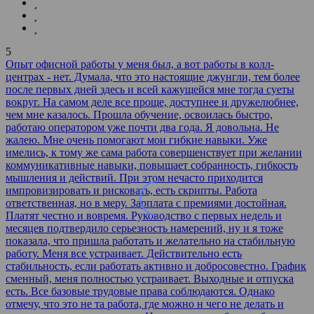
5
Опыт офисной работы у меня был, а вот работы в колл-
центрах - нет. Думала, что это настоящие джунгли, тем более
после первых дней здесь и всей кажущейся мне тогда суеты
вокруг. На самом деле все проще, доступнее и дружелюбнее,
чем мне казалось. Прошла обучение, освоилась быстро,
работаю оператором уже почти два года. Я довольна. Не
жалею. Мне очень помогают мои гибкие навыки. Уже
имелись, к тому же сама работа совершенствует при желании
коммуникативные навыки, повышает собранность, гибкость
мышления и действий. При этом нечасто приходится
импровизировать и рисковать, есть скрипты. Работа
ответственная, но в меру. Зарплата с премиями достойная.
Платят честно и вовремя. Руководство с первых недель и
месяцев подтвердило серьезность намерений, ну и я тоже
показала, что пришла работать и желательно на стабильную
работу. Меня все устраивает. Действительно есть
стабильность, если работать активно и добросовестно. График
сменный, меня полностью устраивает. Выходные и отпуска
есть. Все базовые трудовые права соблюдаются. Однако
отмечу, что это не та работа, где можно н чего не делать и