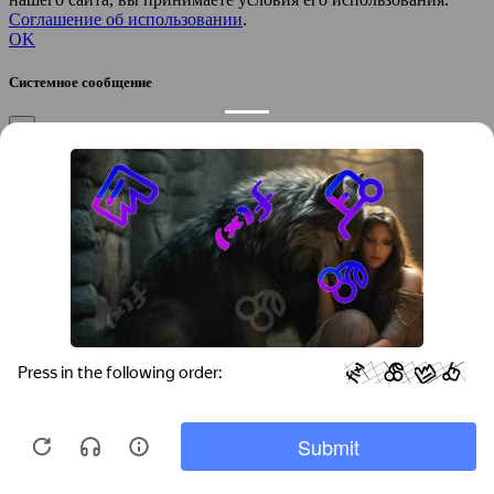
Соглашение об использовании
.
OK
Системное сообщение
×
Закрыть
Подтверждение компании
×
Если вы директор, руководитель или официальный
представитель компании “
”, вы можете привязать компанию к
своему аккаунту, чтобы получать уведомления и
редактировать контакты.
Вы желаете привязать эту компанию к своему аккаунту?
/
Да
Нет
Укажите город, который требуется найти: