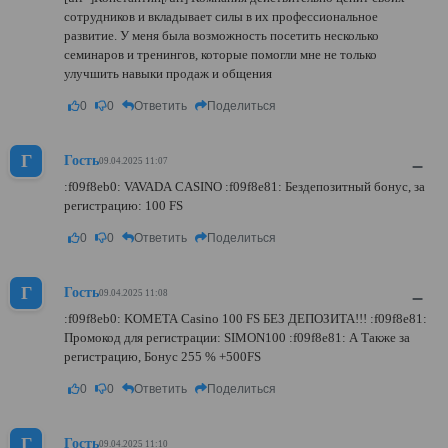
сотрудников и вкладывает силы в их профессиональное
развитие. У меня была возможность посетить несколько
семинаров и тренингов, которые помогли мне не только
улучшить навыки продаж и общения
0
0
Ответить
Поделиться
Г
Гость
–
09.04.2025 11:07
:f09f8eb0: VAVADA CASINO :f09f8e81: Бездепозитный бонус, за
регистрацию: 100 FS
0
0
Ответить
Поделиться
Г
Гость
–
09.04.2025 11:08
:f09f8eb0: KOMETA Casino 100 FS БЕЗ ДЕПОЗИТА!!! :f09f8e81:
Промокод для регистрации: SIMON100 :f09f8e81: А Также за
регистрацию, Бонус 255 % +500FS
0
0
Ответить
Поделиться
Г
Гость
09.04.2025 11:10