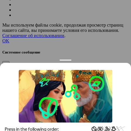
Мы используем файлы cookie, продолжая просмотр страниц
нашего сайта, вы принимаете условия его использования.
Соглашение об использовании
.
OK
Системное сообщение
×
Закрыть
Подтверждение компании
×
Если вы директор, руководитель или официальный
представитель компании “
”, вы можете привязать компанию к
своему аккаунту, чтобы получать уведомления и
редактировать контакты.
Вы желаете привязать эту компанию к своему аккаунту?