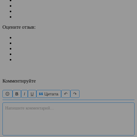
Оцените отзыв:
Комментируйте
😊
B
I
U
Цитата
↶
↷