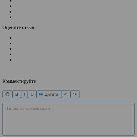
Оцените отзыв:
Комментируйте
😊
B
I
U
Цитата
↶
↷