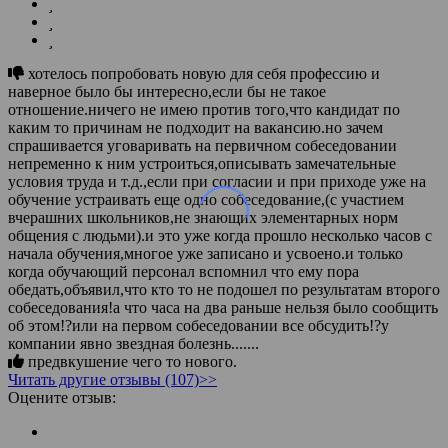
хотелось попробовать новую для себя профессию и
наверное было бы интересно,если бы не такое
отношение.ничего не имею против того,что кандидат по
каким то причинам не подходит на вакансию.но зачем
спрашивается уговаривать на первичном собеседовании
непременно к ним устроиться,описывать замечательные
условия труда и т.д.,если при согласии и при приходе уже на
обучение устраивать еще одно собеседование,(с участием
вчерашних школьников,не знающих элементарных норм
общения с людьми).и это уже когда прошло несколько часов с
начала обучения,многое уже записано и усвоено.и только
когда обучающий персонал вспомнил что ему пора
обедать,объявил,что кто то не подошел по результатам второго
собеседования!а что часа на два раньше нельзя было сообщить
об этом!?или на первом собеседовании все обсудить!?у
компании явно звездная болезнь.......
предвкушение чего то нового.
Читать другие отзывы (107)>>
Оцените отзыв: