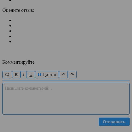
Оцените отзыв:
Комментируйте
😊
B
I
U
Цитата
↶
↷
Отправить