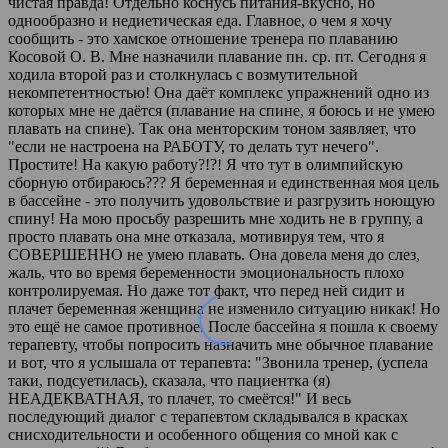
чистая правда! Отдельно коснусь питания-вкусно, но
однообразно и недиетическая еда. Главное, о чем я хочу
сообщить - это хамское отношение тренера по плаванию
Косовой О. В. Мне назначили плавание пн. ср. пт. Сегодня я
ходила второй раз и столкнулась с возмутительной
некомпетентностью! Она даёт комплекс упражнений одно из
которых мне не даётся (плавание на спине, я боюсь и не умею
плавать на спине). Так она менторским тоном заявляет, что
"если не настроена на РАБОТУ, то делать тут нечего".
Простите! На какую работу?!?! Я что тут в олимпийскую
сборную отбираюсь??? Я беременная и единственная моя цель
в бассейне - это получить удовольствие и разгрузить ноющую
спину! На мою просьбу разрешить мне ходить не в группу, а
просто плавать она мне отказала, мотивируя тем, что я
СОВЕРШЕННО не умею плавать. Она довела меня до слез,
жаль, что во время беременности эмоциональность плохо
контролируемая. Но даже тот факт, что перед ней сидит и
плачет беременная женщина не изменило ситуацию никак! Но
это ещё не самое противное. После бассейна я пошла к своему
терапевту, чтобы попросить назначить мне обычное плавание
и вот, что я услышала от терапевта: "Звонила тренер, (успела
таки, подсуетилась), сказала, что пациентка (я)
НЕАДЕКВАТНАЯ, то плачет, то смеётся!" И весь
последующий диалог с терапевтом складывался в красках
снисходительности и особенного общения со мной как с