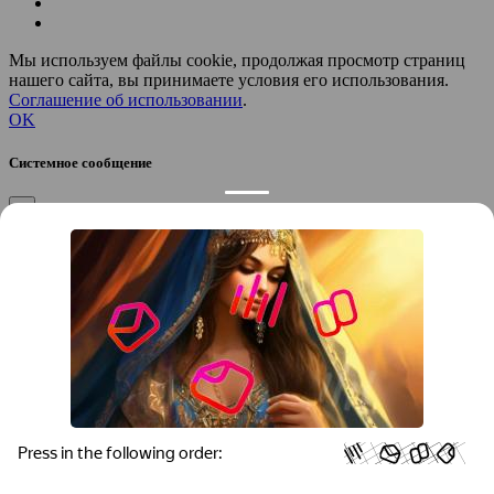
Мы используем файлы cookie, продолжая просмотр страниц
нашего сайта, вы принимаете условия его использования.
Соглашение об использовании
.
OK
Системное сообщение
×
Закрыть
Подтверждение компании
×
Если вы директор, руководитель или официальный
представитель компании “
”, вы можете привязать компанию к
своему аккаунту, чтобы получать уведомления и
редактировать контакты.
Вы желаете привязать эту компанию к своему аккаунту?