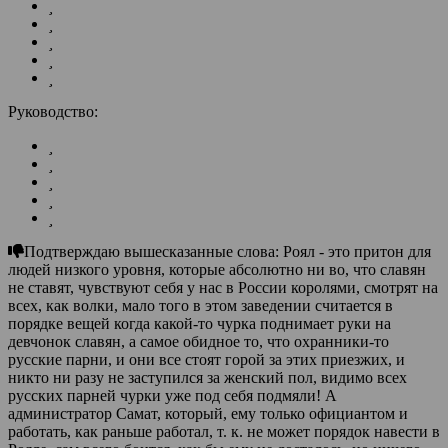
Руководство:
Подтверждаю вышесказанные слова: Роял - это притон для
людей низкого уровня, которые абсолютно ни во, что славян
не ставят, чувствуют себя у нас в России королями, смотрят на
всех, как волки, мало того в этом заведении считается в
порядке вещей когда какой-то чурка поднимает руки на
девчонок славян, а самое обидное то, что охранники-то
русские парни, и они все стоят горой за этих приезжих, и
никто ни разу не заступился за женский пол, видимо всех
русских парней чурки уже под себя подмяли! А
администратор Самат, который, ему только официантом и
работать, как раньше работал, т. к. не может порядок навести в