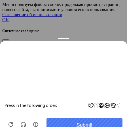
Мы используем файлы cookie, продолжая просмотр страниц
нашего сайта, вы принимаете условия его использования.
Соглашение об использовании
.
OK
Системное сообщение
×
Закрыть
Подтверждение компании
×
Если вы директор, руководитель или официальный
представитель компании “
”, вы можете привязать компанию к
своему аккаунту, чтобы получать уведомления и
редактировать контакты.
Вы желаете привязать эту компанию к своему аккаунту?
/
Да
Нет
Укажите город, который требуется найти: