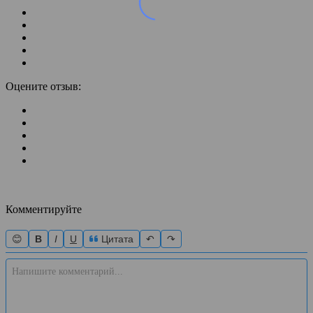
Оцените отзыв:
Комментируйте
😊
B
I
U
Цитата
↶
↷