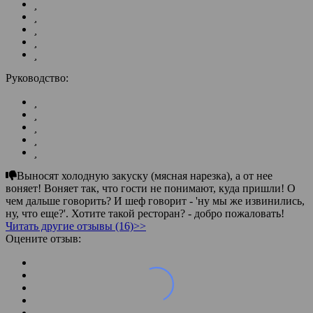
Руководство:
Выносят холодную закуску (мясная нарезка), а от нее
воняет! Воняет так, что гости не понимают, куда пришли! О
чем дальше говорить? И шеф говорит - 'ну мы же извинились,
ну, что еще?'. Хотите такой ресторан? - добро пожаловать!
Читать другие отзывы (16)>>
Оцените отзыв: