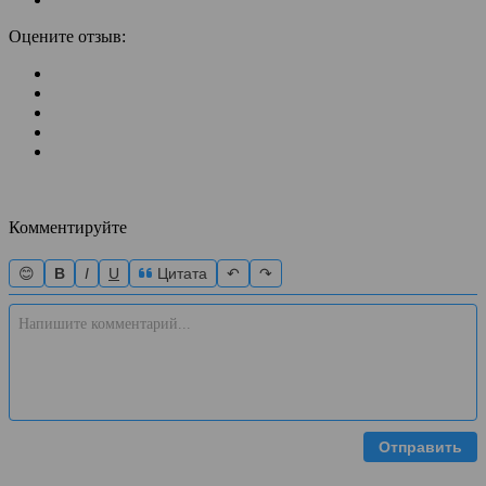
Оцените отзыв:
Комментируйте
😊
B
I
U
Цитата
↶
↷
Отправить