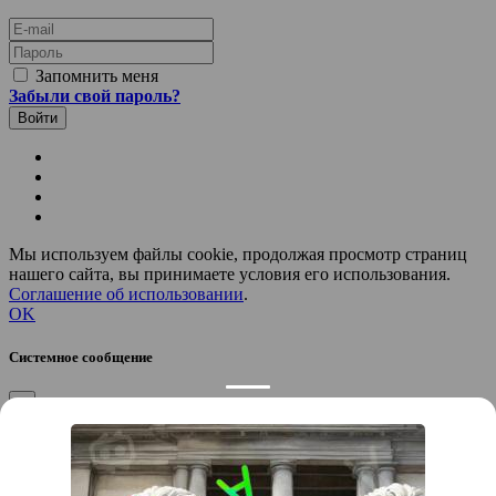
E-mail
Пароль
Запомнить меня
Забыли свой пароль?
Мы используем файлы cookie, продолжая просмотр страниц
нашего сайта, вы принимаете условия его использования.
Соглашение об использовании
.
OK
Системное сообщение
×
Закрыть
Подтверждение компании