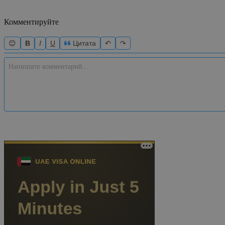
Комментируйте
😊
B
I
U
Цитата
↶
↷