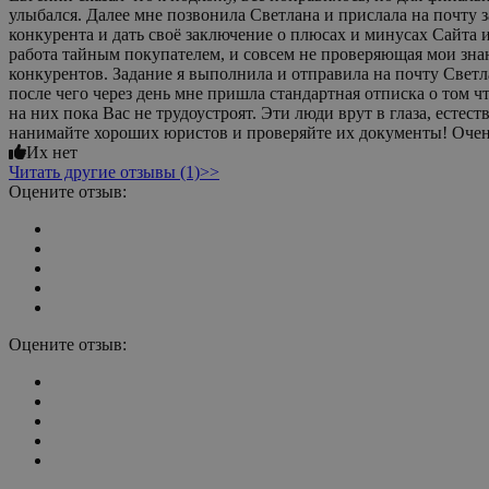
улыбался. Далее мне позвонила Светлана и прислала на почту задание. Теперь внимание, задание обзвонить соседний 
конкурента и дать своё заключение о плюсах и минусах Сайта и
работа тайным покупателем, и совсем не проверяющая мои знан
конкурентов. Задание я выполнила и отправила на почту Светла
после чего через день мне пришла стандартная отписка о том 
на них пока Вас не трудоустроят. Эти люди врут в глаза, ест
нанимайте хороших юристов и проверяйте их документы! Очен
Их нет
Читать другие отзывы (1)>>
Оцените отзыв:
Оцените отзыв: