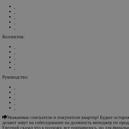
Коллектив:
Руководство:
Уважаемые соискатели и покупатели квартир! Будьте осторо
делают зовут на собеседование на должность менеджер по продажам новостроек , менеджер по персоналу Зайцева Светлана и начальник оп Евгений. В глаза тебе улыбаются, начальник оп
Евгений сказал что я подхожу, все понравилось, но для финальн