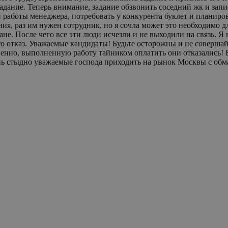
жк и записать разговор с менеджером на диктофон. Изучить сайт
 работы менеджера, потребовать у конкурента буклет и планиров
ия, раз им нужен сотрудник, но я сочла может это необходимо д
не. После чего все эти люди исчезли и не выходили на связь. Я 
что отказ. Уважаемые кандидаты! Будьте осторожны и не соверш
ественно, выполненную работу тайником оплатить они отказались
ь стыдно уважаемые господа приходить на рынок Москвы с обм