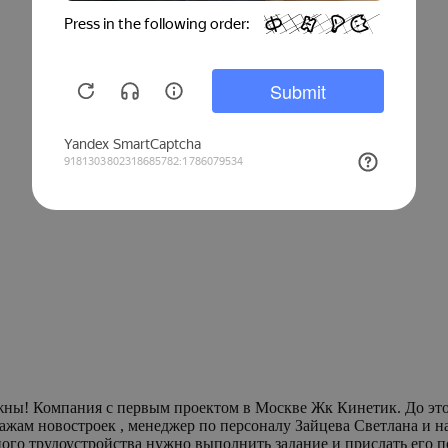
жны! Компания с первым проектом в Москве Жк Кинетик. До этог
ого трудоустройства нужно выполнить задание и прислать его по 