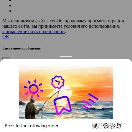
Мы используем файлы cookie, продолжая просмотр страниц
нашего сайта, вы принимаете условия его использования.
Соглашение об использовании
.
OK
Системное сообщение
×
Закрыть
Подтверждение компании
×
Если вы директор, руководитель или официальный
представитель компании “
”, вы можете привязать компанию к
своему аккаунту, чтобы получать уведомления и
редактировать контакты.
Вы желаете привязать эту компанию к своему аккаунту?