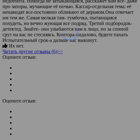
недоебита. Никогда не затыкающаяся, расскажет вам все- даже
про запоры, мучающие её ночью. Кассир-отдельная тема: её
ненавидят все-постоянно обливают её дерьмом.Она отвечает
им тем же. Самая мелкая там- тумбочка, пытающаяся
похудеть, но вечно жующая все подряд. Третий подбородок-
детектед. Знайте- они улыбаются вам в лицо, но за спиной
срут на вас не стесняясь. Контора-кидалово, будите пахать
Испытательный срок-а дальше вас выкинут.
Их нет.
Читать другие отзывы (6)>>
Оцените отзыв:
Оцените отзыв: