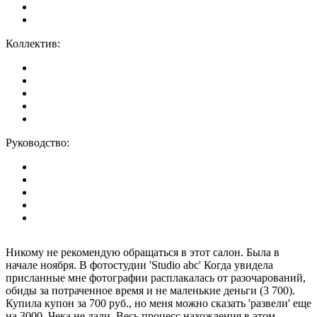
Коллектив:
Руководство:
Никому не рекомендую обращаться в этот салон. Была в
начале ноября. В фотостудии 'Studio abc' Когда увидела
присланные мне фотографии расплакалась от разочарований,
обиды за потраченное время и не маленькие деньги (3 700).
Купила купон за 700 руб., но меня можно сказать 'развели' еще
на 3000. Чека не дали. Весь процесс нахождения в этом